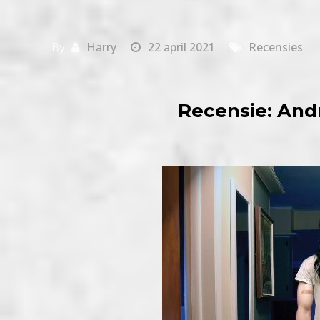
By
Harry
22 april 2021
Recensies
Recensie: And