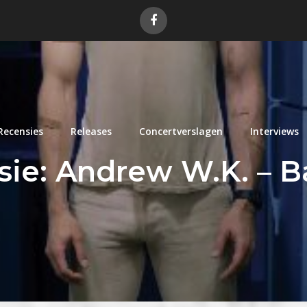
Recensies
Releases
Concertverslagen
Interviews
sie: Andrew W.K. – B