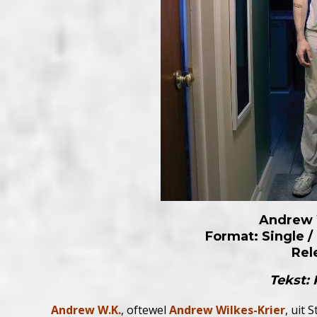
Andrew 
Format: Single /
Rel
Tekst:
Andrew W.K.
, oftewel
Andrew Wilkes-Krier
, uit 