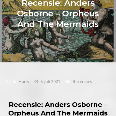
Recensie: Anders
Osborne – Orpheus
And The Mermaids
By
Harry
5 juli 2021
Recensies
Recensie: Anders Osborne –
Orpheus And The Mermaids