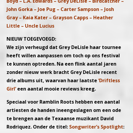
Boyd – L.A. Edwards – Grey DeLisle – Birdcatcher –
John Gorka – Joe Pug – Carter Sampson – Josh
Gray – Kaia Kater – Grayson Capps – Heather
Little – Uncle Lucius
NIEUW TOEGEVOEGD:
We zijn verheugd dat Grey DeLisle haar tournee
heeft willen aanpassen om toch op ons festival
te kunnen optreden. Na een flink aantal jaren
zonder nieuw werk bracht Grey DeLisle recent
drie albums uit, waarvan haar laatste
‘Driftless
Girl’
een aantal mooie reviews kreeg.
Speciaal voor Ramblin Roots hebben een aantal
artiesten de handen ineengeslagen om een ode
te brengen aan de Texaanse muzikant David
Rodriquez. Onder de titel:
Songwriter’s Spotlight
: