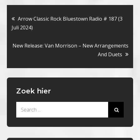
Bericht
Arrow Classic Rock Bluestown Radio # 187 (3
Juli 2024)
navigatie
New Release: Van Morrison – New Arrangements
And Duets
Zoek hier
Search
for: