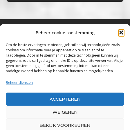
Beheer cookie toestemming
Bluestown Music
Om de beste ervaringen te bieden, gebruiken wij technologieën zoals
cookies om informatie over je apparaat op te slaan en/of te
“Voor de mooiste Blues, Rock, Roots &
raadplegen. Door in te stemmen met deze technologieën kunnen wij
gegevens zoals surfgedrag of unieke ID's op deze site verwerken. Als je
Americana”
geen toestemming geeft of uw toestemming intrekt, kan dit een
nadelige invloed hebben op bepaalde functies en mogelijkheden.
Copyright 2019 – 2026 Bluestown Music – All
Rights Reserved
Beheer diensten
Privacybeleid
ACCEPTEREN
Powered by Bluestown Music
WEIGEREN
BEKIJK VOORKEUREN