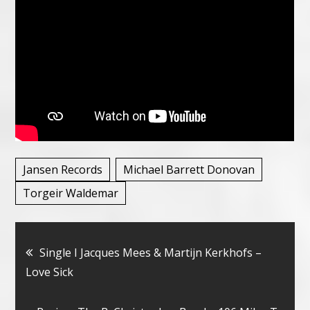
Jansen Records
Michael Barrett Donovan
Torgeir Waldemar
Bericht
Single I Jacques Mees & Martijn Kerkhofs –
Love Sick
navigatie