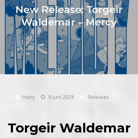
New Release: Torgeir
Waldemar – Mercy
By
Harry
8 juni 2024
Releases
Torgeir Waldemar