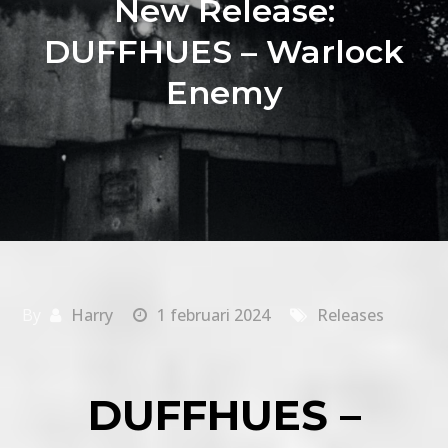
New Release:
DUFFHUES – Warlock
Enemy
By
Harry
1 februari 2024
Releases
DUFFHUES –