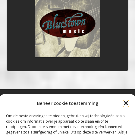
Beheer cookie toestemming
Bluestown Music
Om de beste ervaringen te bieden, gebruiken wij technologieën zoals
cookies om informatie over je apparaat op te slaan en/of te
“Voor de mooiste Blues, Rock, Roots &
raadplegen. Door in te stemmen met deze technologieën kunnen wij
gegevens zoals surfgedrag of unieke ID's op deze site verwerken. Als je
Americana”