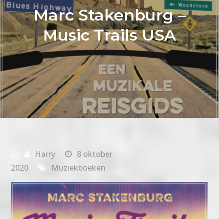
Marc Stakenburg –
Music Trails USA
By
Harry
8 oktober
2020
Muziekboeken