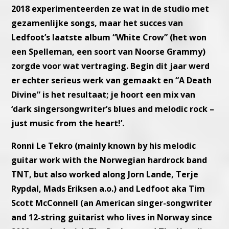
2018 experimenteerden ze wat in de studio met
gezamenlijke songs, maar het succes van
Ledfoot’s laatste album “White Crow” (het won
een Spelleman, een soort van Noorse Grammy)
zorgde voor wat vertraging. Begin dit jaar werd
er echter serieus werk van gemaakt en “A Death
Divine” is het resultaat; je hoort een mix van
‘dark singersongwriter’s blues and melodic rock –
just music from the heart!’.
Ronni Le Tekro (mainly known by his melodic
guitar work with the Norwegian hardrock band
TNT, but also worked along Jorn Lande, Terje
Rypdal, Mads Eriksen a.o.) and Ledfoot aka Tim
Scott McConnell (an American singer-songwriter
and 12-string guitarist who lives in Norway since