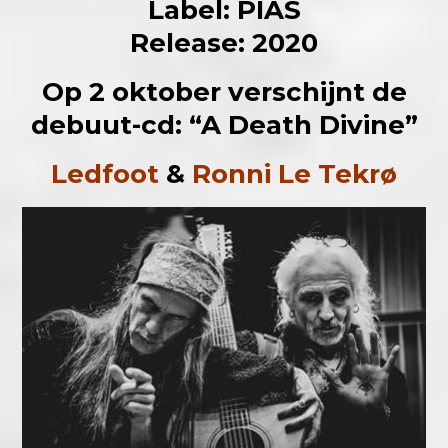
Label: PIAS
Release: 2020
Op 2 oktober verschijnt de
debuut-cd: “A Death Divine”
Ledfoot
&
Ronni Le Tekrø