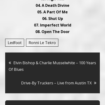
04. A Death Divine
05. A Part Of Me
06. Shut Up
07. Imperfect World
08. Open The Door
Ledfoot
Ronni Le Tekro
Bericht
Elvin Bishop & Charlie Musselwhite – 100 Years
Of Blues
navigatie
Drive-By Truckers – Live from Austin TX