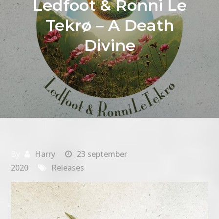
Ledfoot & Ronni Le
Tekrø – A Death
Divine
By
Harry
23 september
2020
Releases