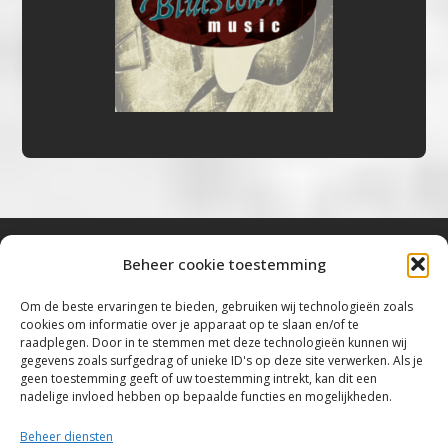
Beheer cookie toestemming
Bluestown Music
Om de beste ervaringen te bieden, gebruiken wij technologieën zoals
cookies om informatie over je apparaat op te slaan en/of te
“Voor de mooiste Blues, Rock, Roots &
raadplegen. Door in te stemmen met deze technologieën kunnen wij
gegevens zoals surfgedrag of unieke ID's op deze site verwerken. Als je
Americana”
geen toestemming geeft of uw toestemming intrekt, kan dit een
nadelige invloed hebben op bepaalde functies en mogelijkheden.
Copyright 2019 – 2026 Bluestown Music – All
Rights Reserved
Beheer diensten