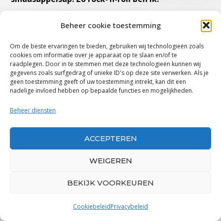
Welk album of welk nummer is bij de eerste
Beheer cookie toestemming
beluistering het meest verrassende dat je ooit
Om de beste ervaringen te bieden, gebruiken wij technologieën zoals
hebt gehoord?
cookies om informatie over je apparaat op te slaan en/of te
“Oh, ik speelde laatst iets voor de band. Het is
raadplegen. Door in te stemmen met deze technologieën kunnen wij
gegevens zoals surfgedrag of unieke ID's op deze site verwerken. Als je
een liedje van Jeff Beck. Het heet
Spanish Boots
,
geen toestemming geeft of uw toestemming intrekt, kan dit een
van zijn ‘Beck-Ola’ album. Het is gewoon te gek.
nadelige invloed hebben op bepaalde functies en mogelijkheden.
De manier waarop het afgaat en de manier
Beheer diensten
waarop het is opgenomen en de gitaar klinkt en
klinkt, is als, wauw, weet je, in je gezicht slaan,
ACCEPTEREN
een heel krachtig geluid.”
WEIGEREN
Verzamel jij platen of cd’s en zo ja, welke
bands/artiesten?
BEKIJK VOORKEUREN
“Ja, ik heb een Jimi Hendrix vinylcollectie in
Cookiebeleid
Privacybeleid
beperkte oplage, die mijn peetvader mij heeft