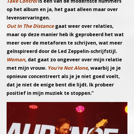
Take Control
is een van de modernste nummers
op het album en ja, het gaat alleen maar over
levenservaringen.
Out In The Distance
gaat weer over relaties,
maar op deze manier heb ik geprobeerd het wat
meer over de metaforen te schrijven, wat meer
geïnspireerd door de Led Zeppelin-schrijfstijl.
Woman
, dat gaat zo ongeveer over mijn relatie
met mijn vrouw.
You’re Not Alone
, waarbij je je
opnieuw concentreert als je je niet goed voelt,
dat je niet de enige bent die lijdt. Ik probeer
positief in mijn muziek te stoppen.”