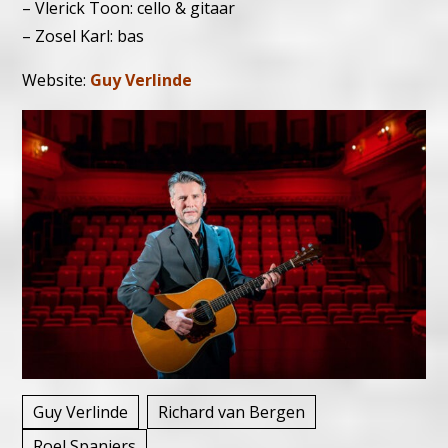
– Vlerick Toon: cello & gitaar
– Zosel Karl: bas
Website:
Guy Verlinde
Guy Verlinde
Richard van Bergen
Roel Spanjers