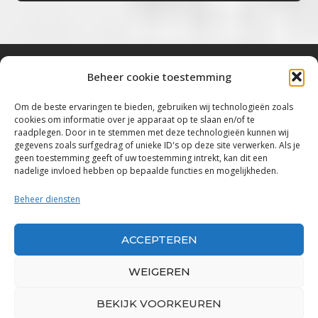
Beheer cookie toestemming
Bluestown Music
Om de beste ervaringen te bieden, gebruiken wij technologieën zoals
cookies om informatie over je apparaat op te slaan en/of te
“Voor de mooiste Blues, Rock, Roots &
raadplegen. Door in te stemmen met deze technologieën kunnen wij
gegevens zoals surfgedrag of unieke ID's op deze site verwerken. Als je
Americana”
geen toestemming geeft of uw toestemming intrekt, kan dit een
nadelige invloed hebben op bepaalde functies en mogelijkheden.
Copyright 2019 – 2026 Bluestown Music – All
Rights Reserved
Beheer diensten
Privacybeleid
ACCEPTEREN
Powered by Bluestown Music
WEIGEREN
BEKIJK VOORKEUREN