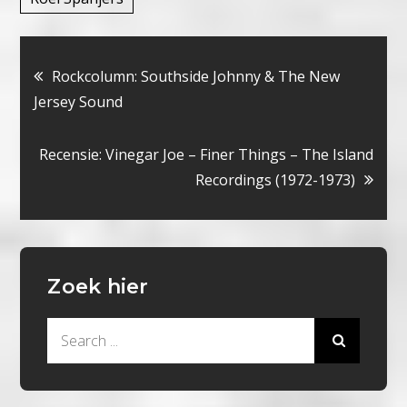
Bericht
Rockcolumn: Southside Johnny & The New
Jersey Sound
navigatie
Recensie: Vinegar Joe – Finer Things – The Island
Recordings (1972-1973)
Zoek hier
Search
for: