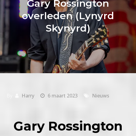
Gary Rossington
overleden (Lynyrd
Skynyrd)
By
Harry
6 maart 2023
Nieuws
Gary Rossington