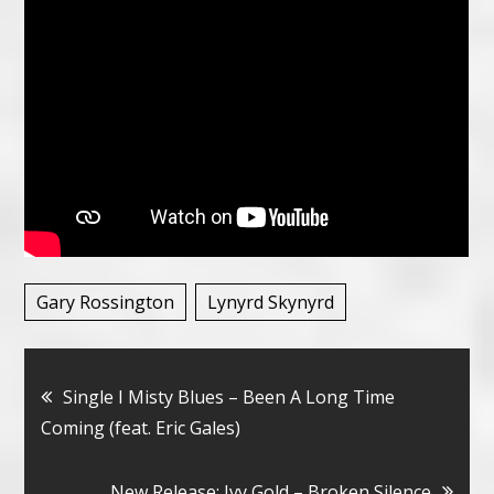
Gary Rossington
Lynyrd Skynyrd
Bericht
Single I Misty Blues – Been A Long Time
Coming (feat. Eric Gales)
navigatie
New Release: Ivy Gold – Broken Silence