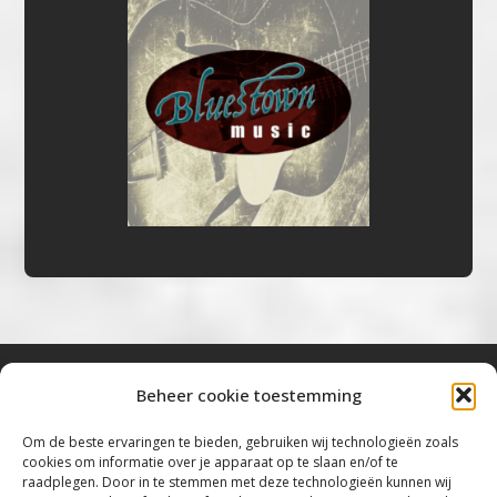
Beheer cookie toestemming
Bluestown Music
Om de beste ervaringen te bieden, gebruiken wij technologieën zoals
cookies om informatie over je apparaat op te slaan en/of te
“Voor de mooiste Blues, Rock, Roots &
raadplegen. Door in te stemmen met deze technologieën kunnen wij