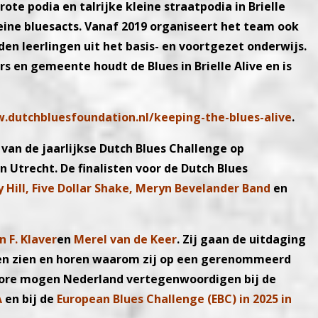
rote podia en talrijke kleine straatpodia in Brielle
eine bluesacts. Vanaf 2019 organiseert het team ook
den leerlingen uit het basis- en voortgezet onderwijs.
rs en gemeente houdt de Blues in Brielle Alive en is
.dutchbluesfoundation.nl/keeping-the-blues-alive
.
 van de jaarlijkse Dutch Blues Challenge op
 Utrecht. De finalisten voor de Dutch Blues
y Hill, Five Dollar Shake, Meryn Bevelander Band
en
n F. Klaver
en
Merel van de Keer
. Zij gaan de uitdaging
ten zien en horen waarom zij op een gerenommeerd
core mogen Nederland vertegenwoordigen bij de
A
en bij de
European Blues Challenge (EBC) in 2025 in