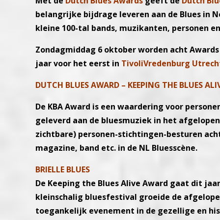
Met de
Dutch Blues Awards
geeft de
Dutch Blu
belangrijke bijdrage leveren aan de Blues in 
kleine 100-tal bands, muzikanten, personen en 
Zondagmiddag 6 oktober worden acht Awards 
jaar voor het eerst in
TivoliVredenburg
Utrech
DUTCH BLUES AWARD – KEEPING THE BLUES ALI
De KBA Award is een waardering voor personen
geleverd aan de bluesmuziek in het afgelopen 
zichtbare) personen-stichtingen-besturen acht
magazine, band etc. in de NL Bluesscène.
BRIELLE BLUES
De Keeping the Blues Alive Award gaat dit jaa
kleinschalig bluesfestival groeide de afgelopen
toegankelijk evenement in de gezellige en his