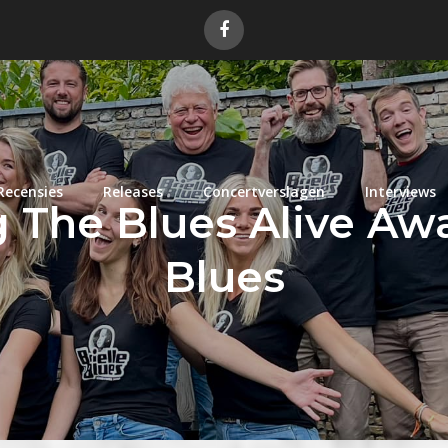
Recensies
Releases
Concertverslagen
Interviews
The Blues Alive Awa
Blues