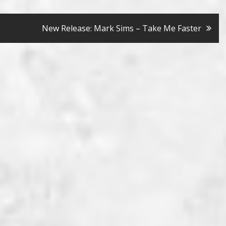
New Release: Mark Sims – Take Me Faster