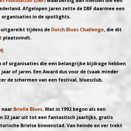
es Foundation (DBF)
waardering aan mensen die een
Nederland. Afgelopen jaren zette de DBF daarmee een
organisaties in de spotlights.
uitgereikt tijdens de
Dutch Blues Challenge
, die dit
t
plaatsvindt.
VE
 of organisaties die een belangrijke bijdrage hebben
jaar of jaren. Een Award dus voor de (vaak minder
er de schermen van een festival, bluesclub,
r naar
Brielle Blues
. Wat in 1992 begon als een
 32 jaar uit tot een fantastisch jaarlijks, gratis
torische Brielse binnenstad. Van heinde en ver trekt