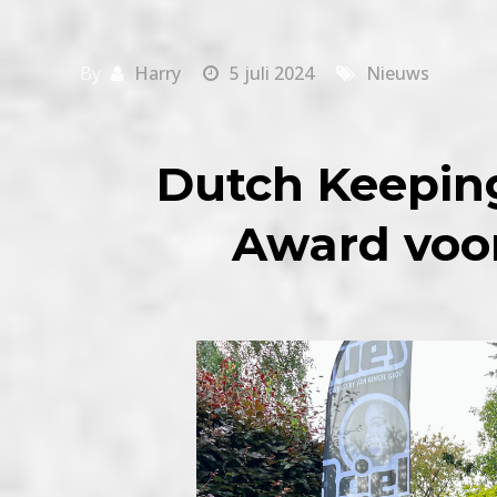
By
Harry
5 juli 2024
Nieuws
Dutch Keeping
Award voor