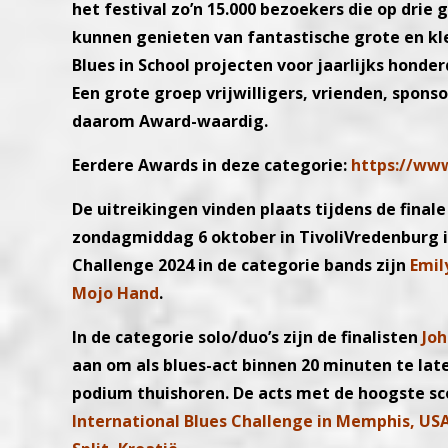
het festival zo’n 15.000 bezoekers die op drie g
kunnen genieten van fantastische grote en kl
Blues in School projecten voor jaarlijks honder
Een grote groep vrijwilligers, vrienden, sponso
daarom Award-waardig.
Eerdere Awards in deze categorie:
https://www
De uitreikingen vinden plaats tijdens de finale
zondagmiddag 6 oktober in TivoliVredenburg in
Challenge 2024 in de categorie bands zijn
Emil
Mojo Hand
.
In de categorie solo/duo’s zijn de finalisten
Joh
aan om als blues-act binnen 20 minuten te la
podium thuishoren. De acts met de hoogste s
International Blues Challenge in Memphis, US