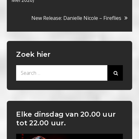
Mei 2026)
navigatie
New Release: Danielle Nicole – Fireflies
Zoek hier
Search
for:
Elke dinsdag van 20.00 uur
tot 22.00 uur.