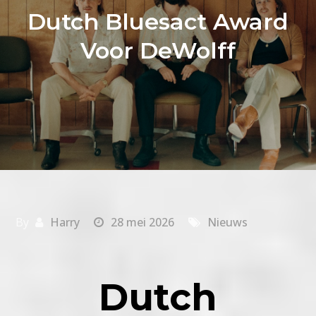
Dutch Bluesact Award
Voor DeWolff
By
Harry
28 mei 2026
Nieuws
Dutch