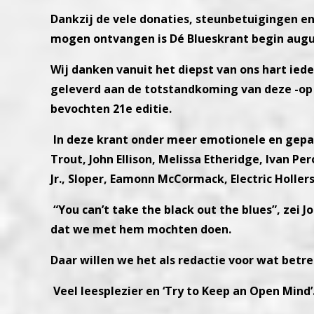
Dankzij de vele donaties, steunbetuigingen e
mogen ontvangen is Dé Blueskrant begin augus
Wij danken vanuit het diepst van ons hart ied
geleverd aan de totstandkoming van deze -op 
bevochten 21e editie.
In deze krant onder meer emotionele en gepas
Trout, John Ellison, Melissa Etheridge, Ivan Pe
Jr., Sloper, Eamonn McCormack, Electric Holler
“You can’t take the black out the blues”, zei 
dat we met hem mochten doen.
Daar willen we het als redactie voor wat betre
Veel leesplezier en ‘Try to Keep an Open Mind’