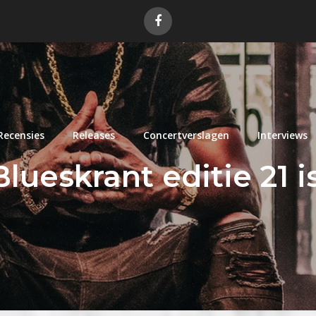
Recensies
Releases
Concertverslagen
Interviews
lueskrant editie 21 is