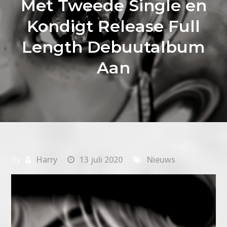
Met Tweede Single en
Kondigt Release Full
Length Debuutalbum
Aan
By
Harry
13 juli 2020
Nieuws