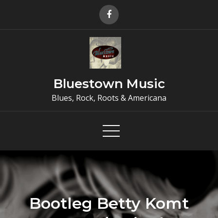
Skip
to
content
Bluestown Music
Blues, Rock, Roots & Americana
Bootleg Betty Komt