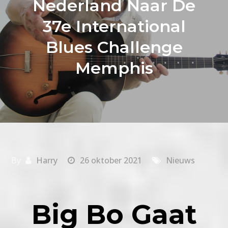
Nederland Naar De
37e International
Blues Challenge
Memphis
By
Harry
26 oktober 2021
Nieuws
Big Bo Gaat