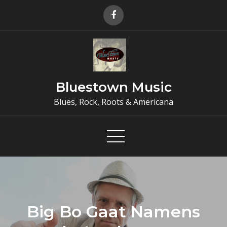
Skip
to
content
Bluestown Music
Blues, Rock, Roots & Americana
Big Bo Gaat Namens