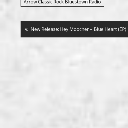
Arrow Classic Rock Bluestown Radio
Bericht
New Release: Hey Moocher – Blue Heart (EP)
navigatie