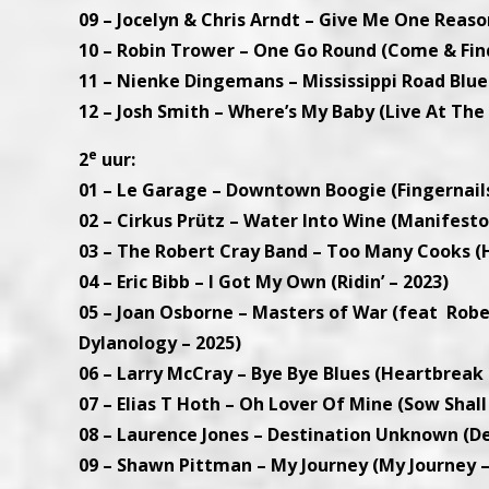
09 – Jocelyn & Chris Arndt – Give Me One Reason
10 – Robin Trower – One Go Round (Come & Fin
11 – Nienke Dingemans – Mississippi Road Blue
12 – Josh Smith – Where’s My Baby (Live At The
e
2
uur:
01 – Le Garage – Downtown Boogie (Fingernails
02 – Cirkus Prütz – Water Into Wine (Manifesto
03 – The Robert Cray Band – Too Many Cooks (H
04 – Eric Bibb – I Got My Own (Ridin’ – 2023)
05 – Joan Osborne – Masters of War (feat Rob
Dylanology – 2025)
06 – Larry McCray – Bye Bye Blues (Heartbreak 
07 – Elias T Hoth – Oh Lover Of Mine (Sow Shall
08 – Laurence Jones – Destination Unknown (D
09 – Shawn Pittman – My Journey (My Journey –