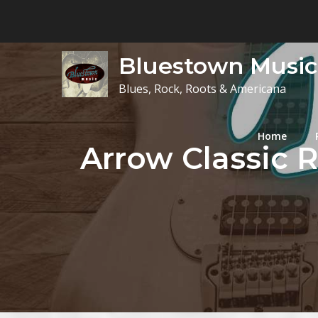
Skip
to
content
Bluestown Music
Blues, Rock, Roots & Americana
Home
Arrow Classic 