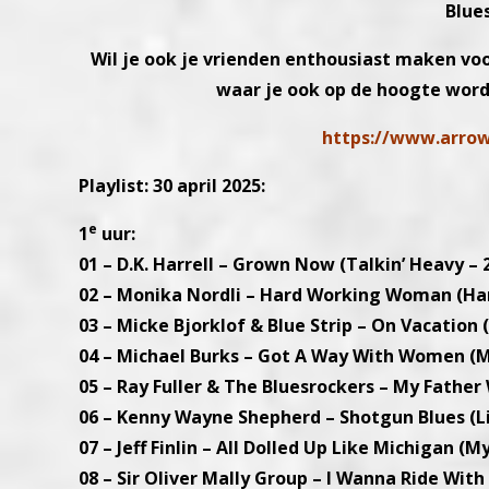
Blue
Wil je ook je vrienden enthousiast maken vo
waar je ook op de hoogte word
https://www.arrow
Playlist: 30 april 2025:
e
1
uur:
01 – D.K. Harrell – Grown Now (Talkin’ Heavy – 
02 – Monika Nordli – Hard Working Woman (H
03 – Micke Bjorklof & Blue Strip – On Vacation 
04 – Michael Burks – Got A Way With Women (Ma
05 – Ray Fuller & The Bluesrockers – My Father 
06 – Kenny Wayne Shepherd – Shotgun Blues (Li
07 – Jeff Finlin – All Dolled Up Like Michigan (
08 – Sir Oliver Mally Group – I Wanna Ride With 