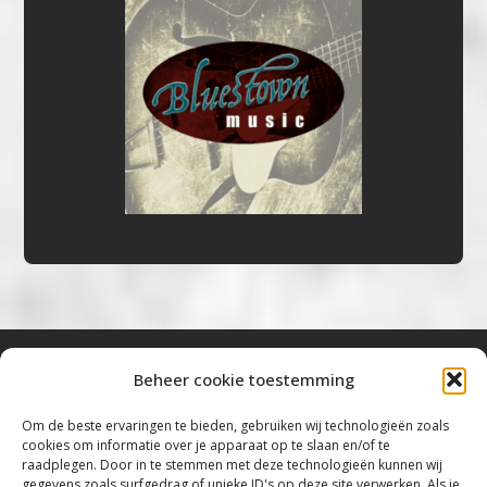
Beheer cookie toestemming
Bluestown Music
Om de beste ervaringen te bieden, gebruiken wij technologieën zoals
cookies om informatie over je apparaat op te slaan en/of te
“Voor de mooiste Blues, Rock, Roots &
raadplegen. Door in te stemmen met deze technologieën kunnen wij
gegevens zoals surfgedrag of unieke ID's op deze site verwerken. Als je