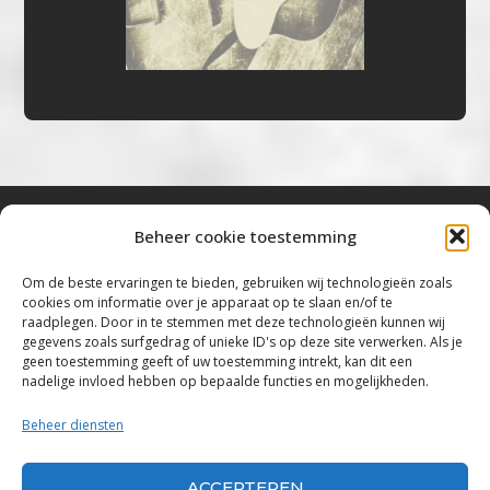
Beheer cookie toestemming
Bluestown Music
Om de beste ervaringen te bieden, gebruiken wij technologieën zoals
cookies om informatie over je apparaat op te slaan en/of te
“Voor de mooiste Blues, Rock, Roots &
raadplegen. Door in te stemmen met deze technologieën kunnen wij
gegevens zoals surfgedrag of unieke ID's op deze site verwerken. Als je
Americana”
geen toestemming geeft of uw toestemming intrekt, kan dit een
nadelige invloed hebben op bepaalde functies en mogelijkheden.
Copyright 2019 – 2026 Bluestown Music – All
Rights Reserved
Beheer diensten
Privacybeleid
ACCEPTEREN