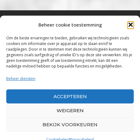
Beheer cookie toestemming
Bluestown Music
Om de beste ervaringen te bieden, gebruiken wij technologieën zoals
cookies om informatie over je apparaat op te slaan en/of te
“Voor de mooiste Blues, Rock, Roots &
raadplegen. Door in te stemmen met deze technologieën kunnen wij
gegevens zoals surfgedrag of unieke ID's op deze site verwerken. Als je
Americana”
geen toestemming geeft of uw toestemming intrekt, kan dit een
nadelige invloed hebben op bepaalde functies en mogelijkheden.
Copyright 2019 – 2026 Bluestown Music – All
Rights Reserved
Beheer diensten
Privacybeleid
ACCEPTEREN
Powered by Bluestown Music
WEIGEREN
BEKIJK VOORKEUREN
Cookiebeleid
Privacybeleid