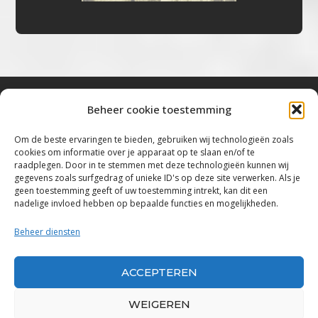
Beheer cookie toestemming
Bluestown Music
Om de beste ervaringen te bieden, gebruiken wij technologieën zoals
cookies om informatie over je apparaat op te slaan en/of te
“Voor de mooiste Blues, Rock, Roots &
raadplegen. Door in te stemmen met deze technologieën kunnen wij
gegevens zoals surfgedrag of unieke ID's op deze site verwerken. Als je
Americana”
geen toestemming geeft of uw toestemming intrekt, kan dit een
nadelige invloed hebben op bepaalde functies en mogelijkheden.
Copyright 2019 – 2026 Bluestown Music – All
Rights Reserved
Beheer diensten
Privacybeleid
ACCEPTEREN
Powered by Bluestown Music
WEIGEREN