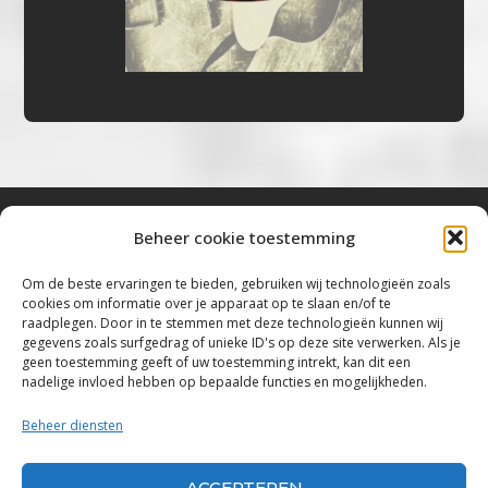
Beheer cookie toestemming
Bluestown Music
Om de beste ervaringen te bieden, gebruiken wij technologieën zoals
cookies om informatie over je apparaat op te slaan en/of te
“Voor de mooiste Blues, Rock, Roots &
raadplegen. Door in te stemmen met deze technologieën kunnen wij
gegevens zoals surfgedrag of unieke ID's op deze site verwerken. Als je
Americana”
geen toestemming geeft of uw toestemming intrekt, kan dit een
nadelige invloed hebben op bepaalde functies en mogelijkheden.
Copyright 2019 – 2026 Bluestown Music – All
Rights Reserved
Beheer diensten
Privacybeleid
ACCEPTEREN