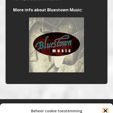
More info about Bluestown Music:
Beheer cookie toestemming