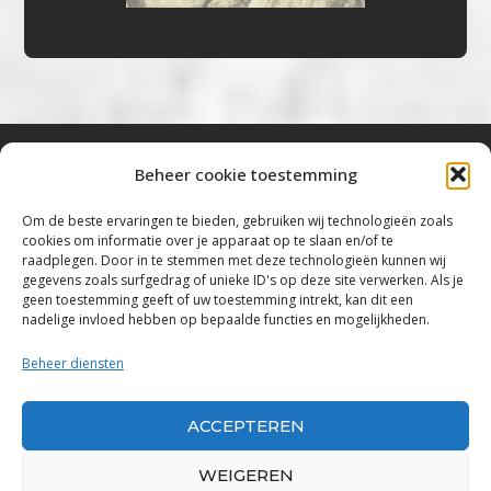
Beheer cookie toestemming
Bluestown Music
Om de beste ervaringen te bieden, gebruiken wij technologieën zoals
cookies om informatie over je apparaat op te slaan en/of te
“Voor de mooiste Blues, Rock, Roots &
raadplegen. Door in te stemmen met deze technologieën kunnen wij
gegevens zoals surfgedrag of unieke ID's op deze site verwerken. Als je
Americana”
geen toestemming geeft of uw toestemming intrekt, kan dit een
nadelige invloed hebben op bepaalde functies en mogelijkheden.
Copyright 2019 – 2026 Bluestown Music – All
Rights Reserved
Beheer diensten
Privacybeleid
ACCEPTEREN
Powered by Bluestown Music
WEIGEREN