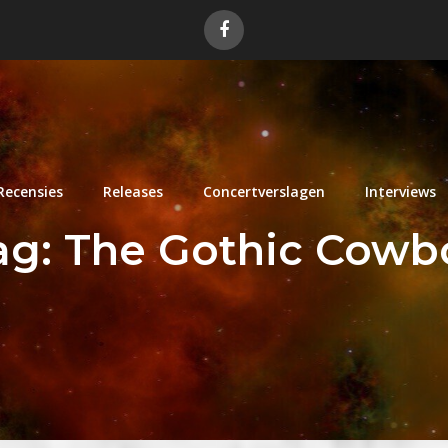
Recensies
Releases
Concertverslagen
Interviews
ag:
The Gothic Cowb