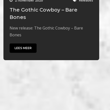
2 november 2020
Releases
The Gothic Cowboy – Bare
Bones
New release: The Gothic Cowboy – Bare
Bones
LEES MEER