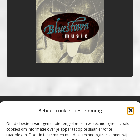
Beheer cookie toestemming
Bluestown Music
Om de beste ervaringen te bieden, gebruiken wij technologieën zoals
cookies om informatie over je apparaat op te slaan en/of te
“Voor de mooiste Blues, Rock, Roots &
raadplegen. Door in te stemmen met deze technologieën kunnen wij