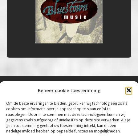
Beheer cookie toestemming
Bluestown Music
Om de beste ervaringen te bieden, gebruiken wij technologieën zoals
cookies om informatie over je apparaat op te slaan en/of te
“Voor de mooiste Blues, Rock, Roots &
raadplegen. Door in te stemmen met deze technologieën kunnen wij
gegevens zoals surfgedrag of unieke ID's op deze site verwerken. Als je
Americana”
geen toestemming geeft of uw toestemming intrekt, kan dit een
nadelige invloed hebben op bepaalde functies en mogelijkheden.
Copyright 2019 – 2026 Bluestown Music – All