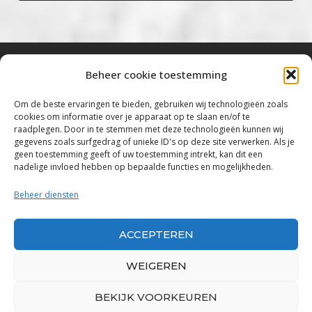
Beheer cookie toestemming
Bluestown Music
Om de beste ervaringen te bieden, gebruiken wij technologieën zoals
cookies om informatie over je apparaat op te slaan en/of te
“Voor de mooiste Blues, Rock, Roots &
raadplegen. Door in te stemmen met deze technologieën kunnen wij
gegevens zoals surfgedrag of unieke ID's op deze site verwerken. Als je
Americana”
geen toestemming geeft of uw toestemming intrekt, kan dit een
nadelige invloed hebben op bepaalde functies en mogelijkheden.
Copyright 2019 – 2026 Bluestown Music – All
Rights Reserved
Beheer diensten
Privacybeleid
ACCEPTEREN
Powered by Bluestown Music
WEIGEREN
BEKIJK VOORKEUREN