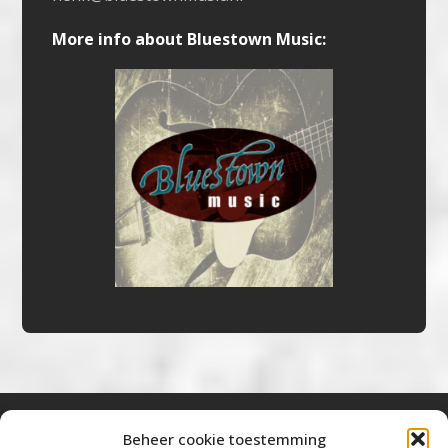
More info about Bluestown Music:
Beheer cookie toestemming