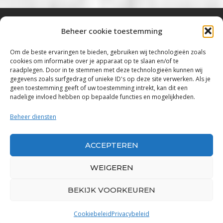
Beheer cookie toestemming
Bluestown Music
Om de beste ervaringen te bieden, gebruiken wij technologieën zoals
cookies om informatie over je apparaat op te slaan en/of te
“Voor de mooiste Blues, Rock, Roots &
raadplegen. Door in te stemmen met deze technologieën kunnen wij
gegevens zoals surfgedrag of unieke ID's op deze site verwerken. Als je
Americana”
geen toestemming geeft of uw toestemming intrekt, kan dit een
nadelige invloed hebben op bepaalde functies en mogelijkheden.
Copyright 2019 – 2026 Bluestown Music – All
Rights Reserved
Beheer diensten
Privacybeleid
ACCEPTEREN
Powered by Bluestown Music
WEIGEREN
BEKIJK VOORKEUREN
Cookiebeleid
Privacybeleid