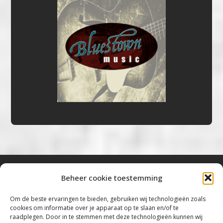
Beheer cookie toestemming
Bluestown Music
Om de beste ervaringen te bieden, gebruiken wij technologieën zoals
cookies om informatie over je apparaat op te slaan en/of te
“Voor de mooiste Blues, Rock, Roots &
raadplegen. Door in te stemmen met deze technologieën kunnen wij