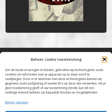
Beheer cookie toestemming
Bluestown Music
Om de beste ervaringen te bieden, gebruiken wij technologieën zoals
cookies om informatie over je apparaat op te slaan en/of te
“Voor de mooiste Blues, Rock, Roots &
raadplegen. Door in te stemmen met deze technologieën kunnen wij
gegevens zoals surfgedrag of unieke ID's op deze site verwerken. Als je
Americana”
geen toestemming geeft of uw toestemming intrekt, kan dit een
nadelige invloed hebben op bepaalde functies en mogelijkheden.
Copyright 2019 – 2026 Bluestown Music – All
Rights Reserved
Beheer diensten