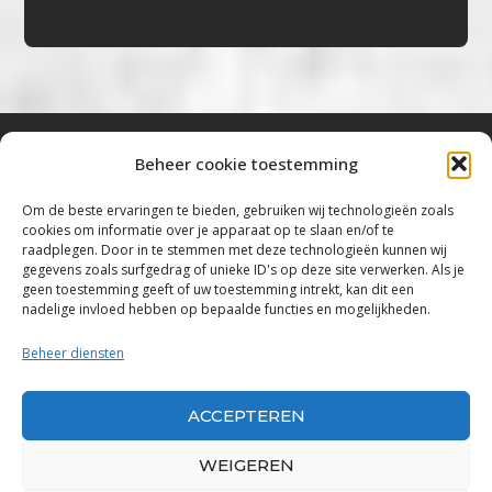
Beheer cookie toestemming
Bluestown Music
Om de beste ervaringen te bieden, gebruiken wij technologieën zoals
cookies om informatie over je apparaat op te slaan en/of te
“Voor de mooiste Blues, Rock, Roots &
raadplegen. Door in te stemmen met deze technologieën kunnen wij
gegevens zoals surfgedrag of unieke ID's op deze site verwerken. Als je
Americana”
geen toestemming geeft of uw toestemming intrekt, kan dit een
nadelige invloed hebben op bepaalde functies en mogelijkheden.
Copyright 2019 – 2026 Bluestown Music – All
Rights Reserved
Beheer diensten
Privacybeleid
ACCEPTEREN
Powered by Bluestown Music
WEIGEREN