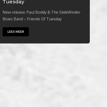
Tuesday
New release: Paul Boddy & The SlideWinder
Blues Band – Friends Of Tuesday
LEES MEER