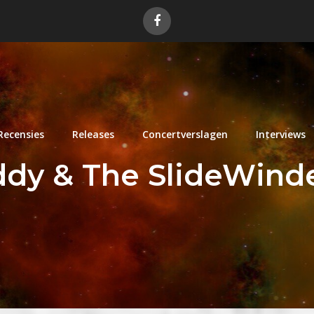
Recensies
Releases
Concertverslagen
Interviews
ddy & The SlideWind