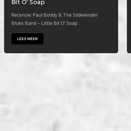
Bit O’ Soap
Recensie: Paul Boddy & The Slidewinder
Blues Band – Little Bit O’ Soap
LEES MEER