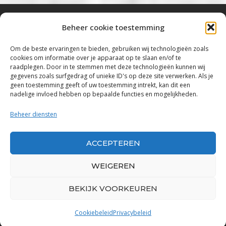
Beheer cookie toestemming
Bluestown Music
Om de beste ervaringen te bieden, gebruiken wij technologieën zoals
cookies om informatie over je apparaat op te slaan en/of te
“Voor de mooiste Blues, Rock, Roots &
raadplegen. Door in te stemmen met deze technologieën kunnen wij
gegevens zoals surfgedrag of unieke ID's op deze site verwerken. Als je
Americana”
geen toestemming geeft of uw toestemming intrekt, kan dit een
nadelige invloed hebben op bepaalde functies en mogelijkheden.
Copyright 2019 – 2026 Bluestown Music – All
Rights Reserved
Beheer diensten
Privacybeleid
ACCEPTEREN
Powered by Bluestown Music
WEIGEREN
BEKIJK VOORKEUREN
Cookiebeleid
Privacybeleid