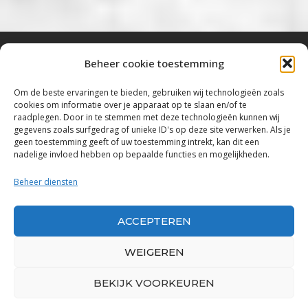
Beheer cookie toestemming
Bluestown Music
Om de beste ervaringen te bieden, gebruiken wij technologieën zoals
cookies om informatie over je apparaat op te slaan en/of te
“Voor de mooiste Blues, Rock, Roots &
raadplegen. Door in te stemmen met deze technologieën kunnen wij
gegevens zoals surfgedrag of unieke ID's op deze site verwerken. Als je
Americana”
geen toestemming geeft of uw toestemming intrekt, kan dit een
nadelige invloed hebben op bepaalde functies en mogelijkheden.
Copyright 2019 – 2026 Bluestown Music – All
Rights Reserved
Beheer diensten
Privacybeleid
ACCEPTEREN
Powered by Bluestown Music
WEIGEREN
BEKIJK VOORKEUREN