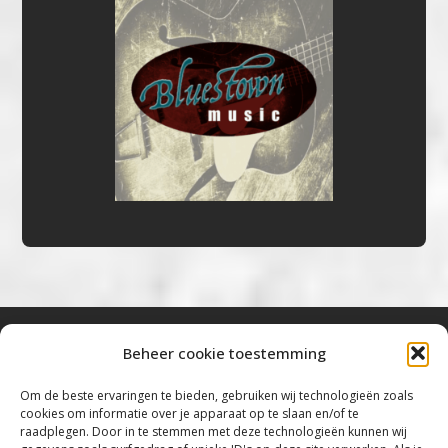
Beheer cookie toestemming
Bluestown Music
Om de beste ervaringen te bieden, gebruiken wij technologieën zoals
cookies om informatie over je apparaat op te slaan en/of te
“Voor de mooiste Blues, Rock, Roots &
raadplegen. Door in te stemmen met deze technologieën kunnen wij