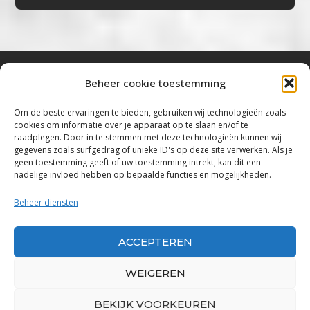
Beheer cookie toestemming
Bluestown Music
Om de beste ervaringen te bieden, gebruiken wij technologieën zoals
cookies om informatie over je apparaat op te slaan en/of te
“Voor de mooiste Blues, Rock, Roots &
raadplegen. Door in te stemmen met deze technologieën kunnen wij
gegevens zoals surfgedrag of unieke ID's op deze site verwerken. Als je
Americana”
geen toestemming geeft of uw toestemming intrekt, kan dit een
nadelige invloed hebben op bepaalde functies en mogelijkheden.
Copyright 2019 – 2026 Bluestown Music – All
Rights Reserved
Beheer diensten
Privacybeleid
ACCEPTEREN
Powered by Bluestown Music
WEIGEREN
BEKIJK VOORKEUREN