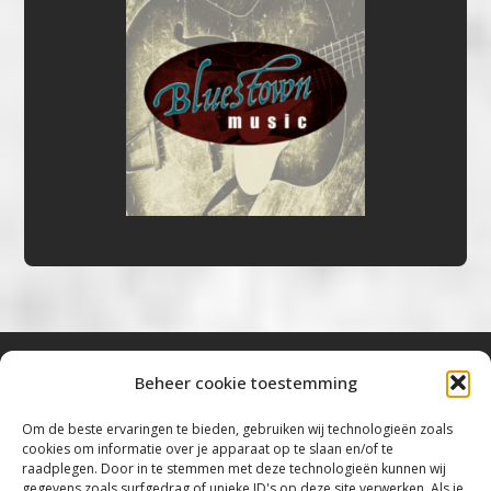
Beheer cookie toestemming
Bluestown Music
Om de beste ervaringen te bieden, gebruiken wij technologieën zoals
cookies om informatie over je apparaat op te slaan en/of te
“Voor de mooiste Blues, Rock, Roots &
raadplegen. Door in te stemmen met deze technologieën kunnen wij
gegevens zoals surfgedrag of unieke ID's op deze site verwerken. Als je