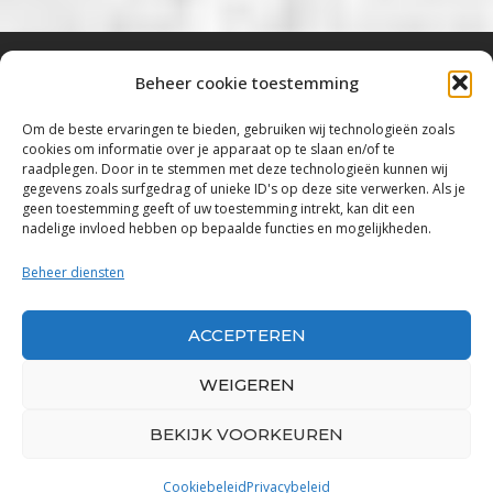
Beheer cookie toestemming
Bluestown Music
Om de beste ervaringen te bieden, gebruiken wij technologieën zoals
cookies om informatie over je apparaat op te slaan en/of te
“Voor de mooiste Blues, Rock, Roots &
raadplegen. Door in te stemmen met deze technologieën kunnen wij
gegevens zoals surfgedrag of unieke ID's op deze site verwerken. Als je
Americana”
geen toestemming geeft of uw toestemming intrekt, kan dit een
nadelige invloed hebben op bepaalde functies en mogelijkheden.
Copyright 2019 – 2026 Bluestown Music – All
Rights Reserved
Beheer diensten
Privacybeleid
ACCEPTEREN
Powered by Bluestown Music
WEIGEREN
BEKIJK VOORKEUREN
Cookiebeleid
Privacybeleid