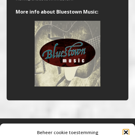
More info about Bluestown Music:
Beheer cookie toestemming