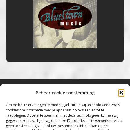
Beheer cookie toestemming
Bluestown Music
Om de beste ervaringen te bieden, gebruiken wij technologieën zoals
cookies om informatie over je apparaat op te slaan en/of te
“Voor de mooiste Blues, Rock, Roots &
raadplegen. Door in te stemmen met deze technologieën kunnen wij
gegevens zoals surfgedrag of unieke ID's op deze site verwerken. Als je
Americana”
geen toestemming geeft of uw toestemming intrekt, kan dit een