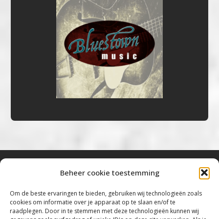
Beheer cookie toestemming
Bluestown Music
Om de beste ervaringen te bieden, gebruiken wij technologieën zoals
cookies om informatie over je apparaat op te slaan en/of te
“Voor de mooiste Blues, Rock, Roots &
raadplegen. Door in te stemmen met deze technologieën kunnen wij