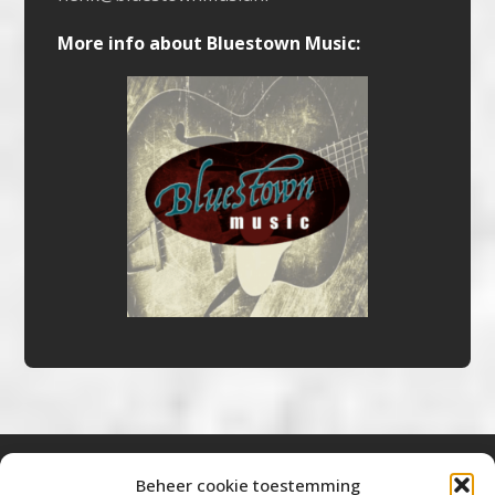
More info about Bluestown Music:
Beheer cookie toestemming