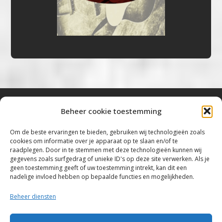
Beheer cookie toestemming
Bluestown Music
Om de beste ervaringen te bieden, gebruiken wij technologieën zoals
cookies om informatie over je apparaat op te slaan en/of te
“Voor de mooiste Blues, Rock, Roots &
raadplegen. Door in te stemmen met deze technologieën kunnen wij
gegevens zoals surfgedrag of unieke ID's op deze site verwerken. Als je
Americana”
geen toestemming geeft of uw toestemming intrekt, kan dit een
nadelige invloed hebben op bepaalde functies en mogelijkheden.
Copyright 2019 – 2026 Bluestown Music – All
Rights Reserved
Beheer diensten
Privacybeleid