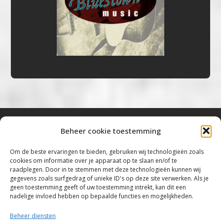
Beheer cookie toestemming
Bluestown Music
Om de beste ervaringen te bieden, gebruiken wij technologieën zoals
cookies om informatie over je apparaat op te slaan en/of te
“Voor de mooiste Blues, Rock, Roots &
raadplegen. Door in te stemmen met deze technologieën kunnen wij
gegevens zoals surfgedrag of unieke ID's op deze site verwerken. Als je
Americana”
geen toestemming geeft of uw toestemming intrekt, kan dit een
nadelige invloed hebben op bepaalde functies en mogelijkheden.
Copyright 2019 – 2026 Bluestown Music – All
Rights Reserved
Beheer diensten