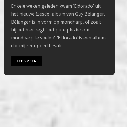
Enkele weken geleden kwam ‘Eldorado’ uit,
het nieuwe (zesde) album van Guy Bélanger.
Bélanger is in vorm op mondharp, of zoals
hij het hier zegt: ‘het pure plezier om
mondharp te spelen’. ‘Eldorado’ is een album
dat mij zeer goed bevalt.
LEES MEER