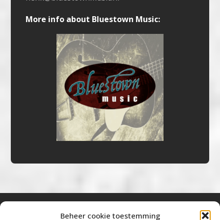
More info about Bluestown Music:
Beheer cookie toestemming