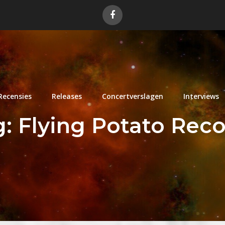
Recensies
Releases
Concertverslagen
Interviews
g:
Flying Potato Rec