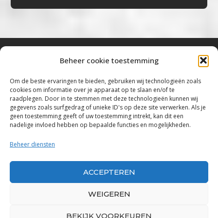
Beheer cookie toestemming
Bluestown Music
Om de beste ervaringen te bieden, gebruiken wij technologieën zoals
cookies om informatie over je apparaat op te slaan en/of te
“Voor de mooiste Blues, Rock, Roots &
raadplegen. Door in te stemmen met deze technologieën kunnen wij
gegevens zoals surfgedrag of unieke ID's op deze site verwerken. Als je
Americana”
geen toestemming geeft of uw toestemming intrekt, kan dit een
nadelige invloed hebben op bepaalde functies en mogelijkheden.
Copyright 2019 – 2026 Bluestown Music – All
Rights Reserved
Beheer diensten
Privacybeleid
ACCEPTEREN
Powered by Bluestown Music
WEIGEREN
BEKIJK VOORKEUREN