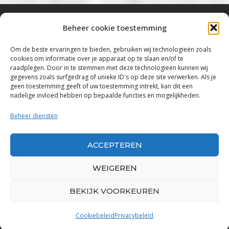
Beheer cookie toestemming
Bluestown Music
Om de beste ervaringen te bieden, gebruiken wij technologieën zoals
cookies om informatie over je apparaat op te slaan en/of te
“Voor de mooiste Blues, Rock, Roots &
raadplegen. Door in te stemmen met deze technologieën kunnen wij
gegevens zoals surfgedrag of unieke ID's op deze site verwerken. Als je
Americana”
geen toestemming geeft of uw toestemming intrekt, kan dit een
nadelige invloed hebben op bepaalde functies en mogelijkheden.
Copyright 2019 – 2026 Bluestown Music – All
Rights Reserved
Beheer diensten
Privacybeleid
ACCEPTEREN
Powered by Bluestown Music
WEIGEREN
BEKIJK VOORKEUREN
Cookiebeleid
Privacybeleid